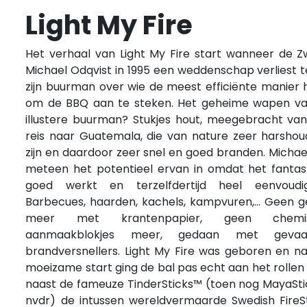
Light My Fire
Het verhaal van Light My Fire start wanneer de 
Michael Odqvist in 1995 een weddenschap verliest 
zijn buurman over wie de meest efficiënte manier 
om de BBQ aan te steken. Het geheime wapen v
illustere buurman? Stukjes hout, meegebracht va
reis naar Guatemala, die van nature zeer harsho
zijn en daardoor zeer snel en goed branden. Michael
meteen het potentieel ervan in omdat het fantas
goed werkt en terzelfdertijd heel eenvoudig
Barbecues, haarden, kachels, kampvuren,… Geen 
meer met krantenpapier, geen chemi
aanmaakblokjes meer, gedaan met gevaarl
brandversnellers. Light My Fire was geboren en n
moeizame start ging de bal pas echt aan het rollen
naast de fameuze TinderSticks™ (toen nog MayaSt
nvdr) de intussen wereldvermaarde Swedish FireS