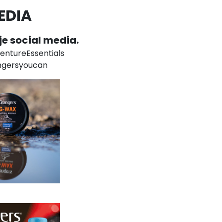
EDIA
je social media.
ntureEssentials
ngersyoucan