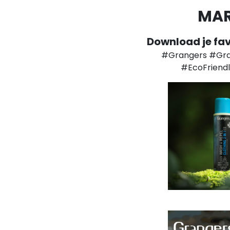
MAR
Download je fav
#Grangers #Gra
#EcoFriend