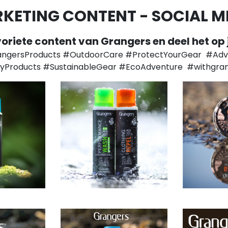
KETING CONTENT - SOCIAL M
oriete content van Grangers en deel het op 
ngersProducts #OutdoorCare #ProtectYourGear #Adve
lyProducts #SustainableGear #EcoAdventure #withgra